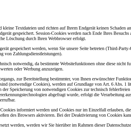
d kleine Textdateien und richten auf Ihrem Endgerät keinen Schaden a
dgerät gespeichert. Session-Cookies werden nach Ende Ihres Besuchs 
ische Löschung durch Ihren Webbrowser erfolgt.
rät gespeichert werden, wenn Sie unsere Seite betreten (Third-Party
ng von Zahlungsdienstleistungen).
hnisch notwendig, da bestimmte Websitefunktionen ohne diese nicht fu
zuwerten oder Werbung anzuzeigen.
gangs, zur Bereitstellung bestimmter, von Ihnen erwünschter Funktion
sind (notwendige Cookies), werden auf Grundlage von Art. 6 Abs. 1 l
an der Speicherung von notwendigen Cookies zur technisch fehlerfreien u
rkennungstechnologien abgefragt wurde, erfolgt die Verarbeitung aussch
rrufbar.
n Cookies informiert werden und Cookies nur im Einzelfall erlauben, d
ßen des Browsers aktivieren. Bei der Deaktivierung von Cookies kann d
tzt werden, werden wir Sie hierüber im Rahmen dieser Datenschutzerk