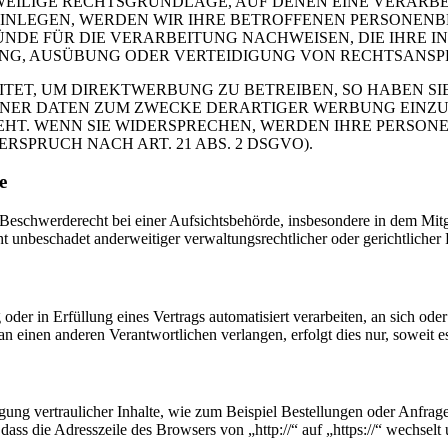
EWEILIGE RECHTSGRUNDLAGE, AUF DENEN EINE VERARBE
NLEGEN, WERDEN WIR IHRE BETROFFENEN PERSONENBE
DE FÜR DIE VERARBEITUNG NACHWEISEN, DIE IHRE IN
G, AUSÜBUNG ODER VERTEIDIGUNG VON RECHTSANSPRÜC
T, UM DIREKTWERBUNG ZU BETREIBEN, SO HABEN SIE
ER DATEN ZUM ZWECKE DERARTIGER WERBUNG EINZULEG
EHT. WENN SIE WIDERSPRECHEN, WERDEN IHRE PERSO
PRUCH NACH ART. 21 ABS. 2 DSGVO).
e
schwerderecht bei einer Aufsichtsbehörde, insbesondere in dem Mitgli
 unbeschadet anderweitiger verwaltungsrechtlicher oder gerichtlicher 
oder in Erfüllung eines Vertrags automatisiert verarbeiten, an sich od
n einen anderen Verantwortlichen verlangen, erfolgt dies nur, soweit e
ung vertraulicher Inhalte, wie zum Beispiel Bestellungen oder Anfrage
dass die Adresszeile des Browsers von „http://“ auf „https://“ wechsel