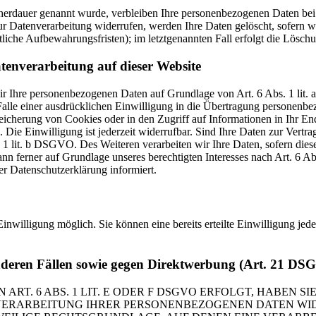
cherdauer genannt wurde, verbleiben Ihre personenbezogenen Daten bei 
r Datenverarbeitung widerrufen, werden Ihre Daten gelöscht, sofern wi
liche Aufbewahrungsfristen); im letztgenannten Fall erfolgt die Löschu
tenverarbeitung auf dieser Website
 wir Ihre personenbezogenen Daten auf Grundlage von Art. 6 Abs. 1 li
lle einer ausdrücklichen Einwilligung in die Übertragung personenbez
icherung von Cookies oder in den Zugriff auf Informationen in Ihr Endge
Die Einwilligung ist jederzeit widerrufbar. Sind Ihre Daten zur Vert
. 1 lit. b DSGVO. Des Weiteren verarbeiten wir Ihre Daten, sofern diese 
 ferner auf Grundlage unseres berechtigten Interesses nach Art. 6 Abs
r Datenschutzerklärung informiert.
inwilligung möglich. Sie können eine bereits erteilte Einwilligung jed
nderen Fällen sowie gegen Direktwerbung (Art. 21 DS
. 6 ABS. 1 LIT. E ODER F DSGVO ERFOLGT, HABEN SIE
VERARBEITUNG IHRER PERSONENBEZOGENEN DATEN WIDE