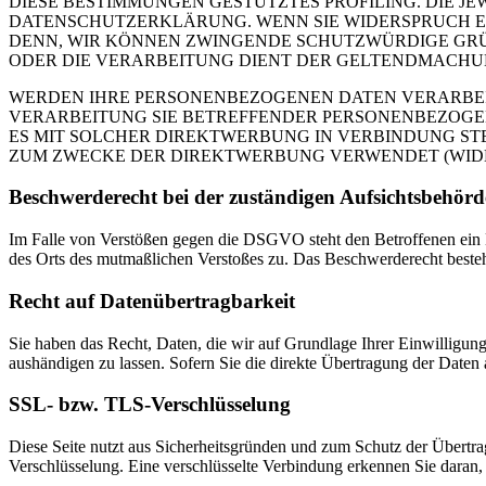
DIESE BESTIMMUNGEN GESTÜTZTES PROFILING. DIE J
DATENSCHUTZERKLÄRUNG. WENN SIE WIDERSPRUCH EI
DENN, WIR KÖNNEN ZWINGENDE SCHUTZWÜRDIGE GRÜN
ODER DIE VERARBEITUNG DIENT DER GELTENDMACHUN
WERDEN IHRE PERSONENBEZOGENEN DATEN VERARBEITE
VERARBEITUNG SIE BETREFFENDER PERSONENBEZOGEN
ES MIT SOLCHER DIREKTWERBUNG IN VERBINDUNG ST
ZUM ZWECKE DER DIREKTWERBUNG VERWENDET (WIDERS
Beschwerde­recht bei der zuständigen Aufsichts­behörd
Im Falle von Verstößen gegen die DSGVO steht den Betroffenen ein Be
des Orts des mutmaßlichen Verstoßes zu. Das Beschwerderecht besteht
Recht auf Daten­übertrag­barkeit
Sie haben das Recht, Daten, die wir auf Grundlage Ihrer Einwilligung 
aushändigen zu lassen. Sofern Sie die direkte Übertragung der Daten a
SSL- bzw. TLS-Verschlüsselung
Diese Seite nutzt aus Sicherheitsgründen und zum Schutz der Übertrag
Verschlüsselung. Eine verschlüsselte Verbindung erkennen Sie daran, 