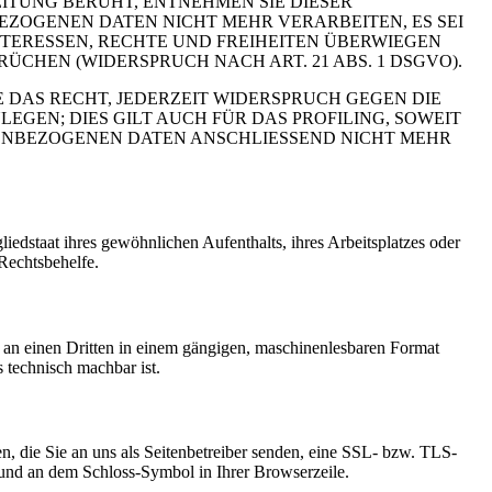
ITUNG BERUHT, ENTNEHMEN SIE DIESER
ZOGENEN DATEN NICHT MEHR VERARBEITEN, ES SEI
TERESSEN, RECHTE UND FREIHEITEN ÜBERWIEGEN
HEN (WIDERSPRUCH NACH ART. 21 ABS. 1 DSGVO).
 DAS RECHT, JEDERZEIT WIDERSPRUCH GEGEN DIE
EN; DIES GILT AUCH FÜR DAS PROFILING, SOWEIT
NENBEZOGENEN DATEN ANSCHLIESSEND NICHT MEHR
edstaat ihres gewöhnlichen Aufenthalts, ihres Arbeitsplatzes oder
Rechtsbehelfe.
er an einen Dritten in einem gängigen, maschinenlesbaren Format
s technisch machbar ist.
n, die Sie an uns als Seitenbetreiber senden, eine SSL- bzw. TLS-
t und an dem Schloss-Symbol in Ihrer Browserzeile.